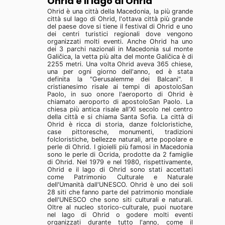
Ohrid e il lago di Ohrid
Ohrid è una città della Macedonia, la più grande
città sul lago di Ohrid, l'ottava città più grande
del paese dove si tiene il festival di Ohrid e uno
dei centri turistici regionali dove vengono
organizzati molti eventi. Anche Ohrid ha uno
dei 3 parchi nazionali in Macedonia sul monte
Galičica, la vetta più alta del monte Galičica è di
2255 metri. Una volta Ohrid aveva 365 chiese,
una per ogni giorno dell'anno, ed è stata
definita la "Gerusalemme dei Balcani". Il
cristianesimo risale ai tempi di apostoloSan
Paolo, in suo onore l'aeroporto di Ohrid è
chiamato aeroporto di apostoloSan Paolo. La
chiesa più antica risale all'XI secolo nel centro
della città e si chiama Santa Sofia. La città di
Ohrid è ricca di storia, danze folcloristiche,
case pittoresche, monumenti, tradizioni
folcloristiche, bellezze naturali, arte popolare e
perle di Ohrid. I gioielli più famosi in Macedonia
sono le perle di Ocrida, prodotte da 2 famiglie
di Ohrid. Nel 1979 e nel 1980, rispettivamente,
Ohrid e il lago di Ohrid sono stati accettati
come Patrimonio Culturale e Naturale
dell'Umanità dall'UNESCO. Ohrid è uno dei soli
28 siti che fanno parte del patrimonio mondiale
dell'UNESCO che sono siti culturali e naturali.
Oltre al nucleo storico-culturale, puoi nuotare
nel lago di Ohrid o godere molti eventi
organizzati durante tutto l'anno, come il