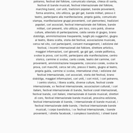
potranno, festival del folklore, comunicato stampa, chiesa di santa,
festival di bande musicali, festival internazionale del folklore,
marching band, cori uniti, tradizioni popolari, bande provenienti,
forma anonima, sito utilizza, ga gid gat, bande militari, presso il
teatro, partecipano alla manifestazione, propria guida, comunicato
stampa, manifestazione gruppi provenienti, cori piemontesi, tradizioni
popolari, cori associati, festival internazionale del folklore, bande
militari, cori presenti, sito utilizza, pro loco, coro potrà, diverse
culture, attestato di partecipazione, calda serata di giugno, brano
dobbligo, amministrazione trasparente, luoghi più suggestivi, giugno
al teatro, libera scelta, storia del festival, associazione musicale,
cerca nel sito, cori partecipanti, consent management, i edizione del
festival, i incontri internazionali del folklore, direttore artistico,
maggiori informazioni, cori giovanili, ga gid gat, corale polifonica,
svolse la prova, cori iscritti, partecipano alla manifestazione, centro
storico, carmine si svolse, canto corale, teatro del carmine, cori
provenienti, amministrazione trasparente, concorso corale, svolse la
prova, cori maschili, cerca nel sito, presso il teatro, giugno al teatro,
propria guida, carmine si svolse, international choir, i edizione del
festival internazionale, cori associati, storia del festival, brano
dobbligo, maggiori informazioni, cori uniti, i cori misti, i cori potranno,
i centro storico, i libera scelta, diverse culture, festival corale
internazionale, xx festival internazionale, associazioni culturali, i cori
italiani, festival internazionale di bande, festival corali internazionali,
festival bande, cori italiani, internazionale di bande musicali, direttori
di coro, festival internazionale bande musicali, prossima edizione,
festival internazionale di bande, i internazionale di bande musicali, i
festival internazionale delle bande, i festival internazionale bande
musicali, i corpo bandistico, i xx festival internazionale, i bande
provenienti, i diretta facebook, i complessi bandistici, i street band