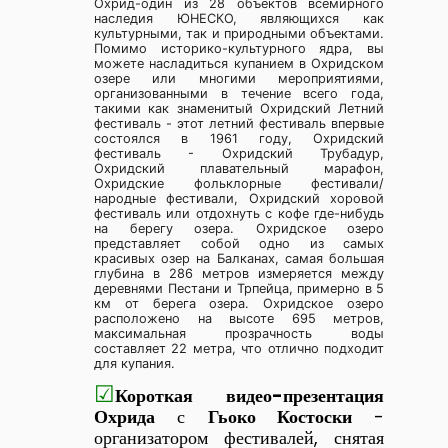
Охрид-один из 28 объектов всемирного
наследия ЮНЕСКО, являющихся как
культурными, так и природными объектами.
Помимо историко-культурного ядра, вы
можете насладиться купанием в Охридском
озере или многими мероприятиями,
организованными в течение всего года,
такими как знаменитый Охридский Летний
фестиваль - этот летний фестиваль впервые
состоялся в 1961 году, Охридский
фестиваль - Охридский Трубадур,
Охридский плавательный марафон,
Охридские фольклорные фестивали/
народные фестивали, Охридский хоровой
фестиваль или отдохнуть с кофе где-нибудь
на берегу озера. Охридское озеро
представляет собой одно из самых
красивых озер на Балканах, самая большая
глубина в 286 метров измеряется между
деревнями Пестани и Трпейца, примерно в 5
км от берега озера. Охридское озеро
расположено на высоте 695 метров,
максимальная прозрачность воды
составляет 22 метра, что отлично подходит
для купания.
☑
Короткая видео-презентация
Охрида
с
Гьоко Костоски
-
организатором фестивалей, снятая