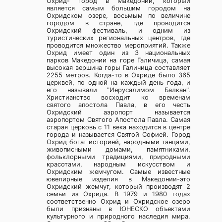
Охрид- город в Македонии, который
является самым большим городом на
Охридском озере, восьмым по величине
городом в стране, где проводится
Охридский фестиваль, и одним из
туристических региональных центров, где
проводится множество мероприятий. Также
Охрид имеет один из 3 национальных
парков Македонии на горе Галичица, самая
высокая вершина горы Галичица составляет
2255 метров. Когда-то в Охриде было 365
церквей, по одной на каждый день года, и
его называли "Иерусалимом Балкан".
Христианство восходит ко временам
святого апостола Павла, в его честь
Охридский аэропорт называется
аэропортом Святого Апостола Павла. Самая
старая церковь с 11 века находится в центре
города и называется Святой Софией. Город
Охрид богат историей, народными танцами,
живописными домами, памятниками,
фольклорными традициями, природными
красотами, народным искусством и
Охридским жемчугом. Самые известные
ювелирные изделия в Македонии-это
Охридский жемчуг, который производят 2
семьи из Охрида. В 1979 и 1980 годах
соответственно Охрид и Охридское озеро
были признаны в ЮНЕСКО объектами
культурного и природного наследия мира.