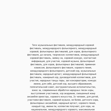
Теги: музыкальные фестивали, международный хоровой
фестиваль, международного фольклорного, международный
хоровой, фольклорных фестивалей, для хоров, фольклорного
фестиваля, до начала, творческих коллективов, международный
хоровой фестиваль, заявку на, хоровой конкурс, контактная
информация, для участия, хоровой музыки, фольклорный
фестиваль, для хоров, фольклорных фестивалей, приемная
комиссия, фольклорного фестиваля, хорового пения,
международного фольклорного, детский хор, музыкальные
фестивали, народный артист, международный фольклорный
фестиваль, камерный хор, руководителей коллективов, для
участия, народные танцы пары, зал консерватории, конкурс
имени, для себя, детский хор, высшего образования,
попечительский совет, инструментальное исполнительство,
взнос за, современные обработки народных песен хоры,
выступления участников, хор академии, смешанный жанр
ансамбли оркестры, хорового искусства, 2х человек, для детей,
участники фестиваля, хоровой музыки, не более, детского хора,
фольклорных ансамблей, народный артист, хорового пения,
каждый год, имени пи, коллектив получает, для хора, на
национальном, международного хорового, максимальное