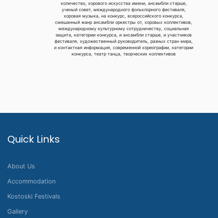
количество, хорового искусства имени, ансамбли старше,
ученый совет, международного фольклорного фестиваля,
хоровая музыка, на конкурс, всероссийского конкурса,
смешанный жанр ансамбли оркестры от, хоровых коллективов,
международному культурному сотрудничеству, социальная
защита, категории конкурса, и ансамбли старше, и участников
фестиваля, художественный руководитель, разных стран мира,
и контактная информация, современной хореографии, категории
конкурса, театр танца, творческих коллективов
Quick Links
About Us
Accommodation
Kostoski Festivals
Gallery