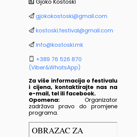
Gjoko Kostoski
gjokokostoski@gmail.com
kostoski.festival@gmail.com
info@kostoski.mk
+389 76 526 870
(Viber&WhatsApp)
Za više informacija o festivalu
i cijena, kontaktirajte nas na
e-mail, tel ili facebook.
Opomena:
Organizator
zadržava pravo do promjene
programa.