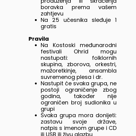
produženja ili skraćenja
boravka prema vašem
zahtjevu
Na 25 učesnika sleđuje 1
gratis
Pravila
Na Kostoski međunarodni
festivali Ohrid mogu
nastupati: folklornih
skupina, zborova, orkestri,
mažoretkinje, ansambla
suvremenog plesa i dr.
Nastupit će svaka grupa, ne
postoji ograničenje zbog
godina, također nije
ograničen broj sudionika u
grupi
Svaka grupa mora donijeti:
zastavu svoje države,
natpis s imenom grupe i CD
ili USB ili živu glazbu