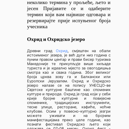
неколико термина у прољеће, љето и
јесен Пријавите се и одаберите
термин који вам највише одговара и
резервирајте прије испуњеног броја
учесника
Охрид и Охридско језеро
Древни град
Охрид
, смјештен на обали
истоименог језера, је већ дуги низ година с
пуним правом центар и прави бисер туризма
Македоније те прикупљује више хиљаде
туриста и је идеално мјесто за овогодишња
смотра као и свака година. Због великог
броја црква зову га и Балкански или
Еуропски Јерузалем. Охрид и Охридско
језеро налазе се на попису УНЕСЦО-ве
Свјетске културне баштине као споменик
културе и природе. Охрид је град који у себи
крије бројне културне и повијесне
споменике, традицијских инструменти,
тесне улице, ресторане, кафиће, ноћне
клубове. Осим у повесно-културно језгри
можете уживати и на бројним
манифестацијама преко целе године, као
познати фестивал Охридско љето који
одржава се 07-08 месец, Охрид фест -