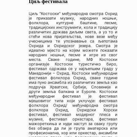
Циљ фестивала
Циљ "Костоски" међународна смотра Охрид
је приказати музику, народних ношњи,
фолклора, културне баштине, песме,
традицијских инструменти, кола и традицију
различитих држава диљем света, а уз то и
стећи нова пријатељства, нове везе међу
учесницима те упознавање са љепотама
Охрида и Охридског језера. Смотра је
идеално мјесто на којем можете показати
народних ношњи, песме и игре из свог
места. Сваке године, МФ Костоски
организује Костоски туристичко биро,
фестивал одржава се у најљепшем граду у
Македонији – Охрид. Костоски међународни
фестивал фолклора Охрид, сваке године
има пуно ансамбла из различитих земља као
подручја Хрватске, Србије, Словеније и
други земља балкана и Еуропе. Костоски
међународни фестивал је фестивал
мјешовитог типа који уклучује: фестивал
фолклора Охрид/ међународна смотра
фолклора Охрид, Охридски Хорски
фестивал, фестивал модерног плеса и
музике, фестивал оркестара, фестивал
мажореткиња и нуди наступ за сваку групу
без обзира да ли је група аматерска или
професионална, хор или оркестар, ансамбли