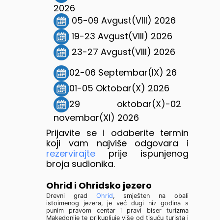
2026
05-09 Avgust(VIII) 2026
19-23 Avgust(VIII) 2026
23-27 Avgust(VIII) 2026
02-06 Septembar(IX) 26
01-05 Oktobar(X) 2026
29 oktobar(X)-02
novembar(XI) 2026
Prijavite se i odaberite termin
koji vam najviše odgovara i
rezervirajte
prije ispunjenog
broja sudionika.
Ohrid i Ohridsko jezero
Drevni grad
Ohrid
, smješten na obali
istoimenog jezera, je već dugi niz godina s
punim pravom centar i pravi biser turizma
Makedonije te prikupljuje više od tisuću turista i