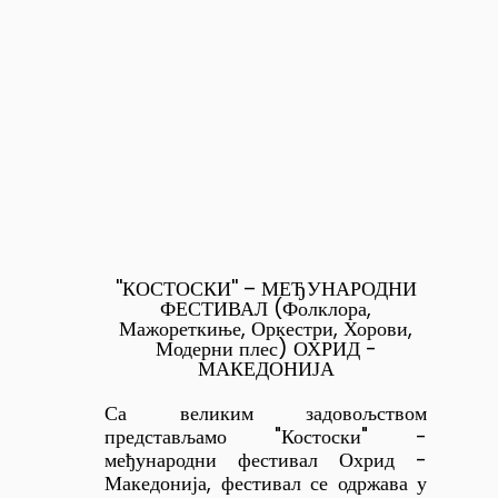
''КОСТОСКИ'' – МЕЂУНАРОДНИ
ФЕСТИВАЛ (Фолклора,
Мажореткиње, Оркестри, Хорови,
Модерни плес) ОХРИД -
МАКЕДОНИЈА
Са великим задовољством
представљамо "Костоски" -
међународни фестивал Охрид -
Македонија, фестивал се одржава у