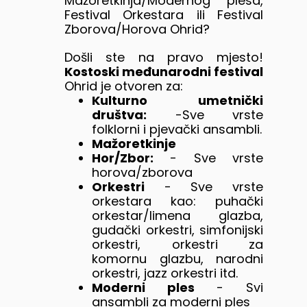
Mažoretkinja/Modernog plesa,
Festival Orkestara ili Festival
Zborova/Horova Ohrid?
Došli ste na pravo mjesto!
Kostoski međunarodni festival
Ohrid je otvoren za:
Kulturno umetnički
društva:
-Sve vrste
folklorni i pjevački ansambli.
Mažoretkinje
Hor/Zbor:
- Sve vrste
horova/zborova
Orkestri
- Sve vrste
orkestara kao: puhački
orkestar/limena glazba,
gudački orkestri, simfonijski
orkestri, orkestri za
komornu glazbu, narodni
orkestri, jazz orkestri itd.
Moderni ples
- Svi
ansambli za moderni ples