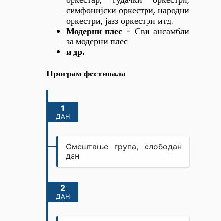
симфонијски оркестри, народни
оркестри, јазз оркестри итд.
Модерни плес
- Сви ансамбли
за модерни плес
и др.
Програм фестивала
1
ДАН
Смештање група, слободан
дан
2
ДАН