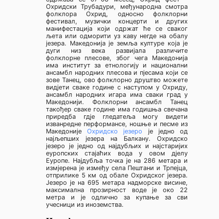
Охридски Трубадури, међународна смотра
фолклора Охрид, односно фолклорни
фестивал, музички концерти и других
манифестација који одржат ће се сваког
љета или одморити уз каву негде на обалу
језера. Македонија је земља културе која је
дуги низ века развијала различите
фолклорне плесове, због чега Македонија
има институт за етнологију и национални
ансамбл народних плесова и пјесама који се
зове Танец, ово фолклорно друштво можете
видјети сваке године с наступом у Охриду,
ансамбл народних игара има сваки град у
Македонији. Фолклорни ансамбл Танец
такођер сваке године има годишња свечана
приредба гдје гледатеља могу видети
изванредне перформансе, ношње и песме из
Македоније
Охридско језеро
је једно од
најљепших језера на Балкану. Охридско
језеро је једно од најдубљих и најстаријих
еуропских стајаћих вода у овом дјелу
Еуропе. Најдубља точка је на 286 метара и
измјерена је између села Пештани и Трпејца,
отприлике 5 км од обале Охридског језера.
Језеро је на 695 метара надморске висине,
максимална прозирност воде је око 22
метра и је одлично за купање за сви
учесници из иноземства.