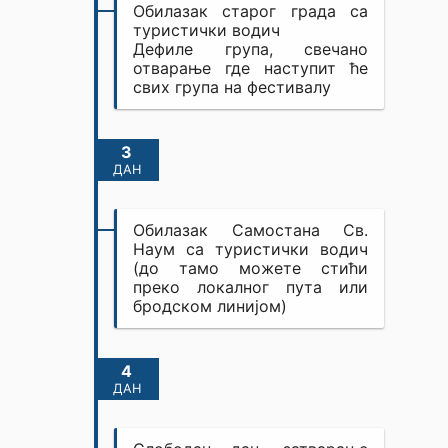
Обилазак старог града са
туристички водич
Дефиле група, свечано
отварање где наступит ће
свих група на фестивалу
3
ДАН
Обилазак Самостана Св.
Наум са туристички водич
(до тамо можете стићи
преко локалног пута или
бродском линијом)
4
ДАН