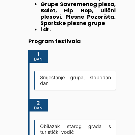
Grupe Savremenog plesa,
Balet, Hip Hop, Ulični
plesovi, Plesne Pozorišta,
Sportske plesne grupe
i dr.
Program festivala
1
DAN
Smještanje grupa, slobodan
dan
2
DAN
Obilazak starog grada s
turistički vodič