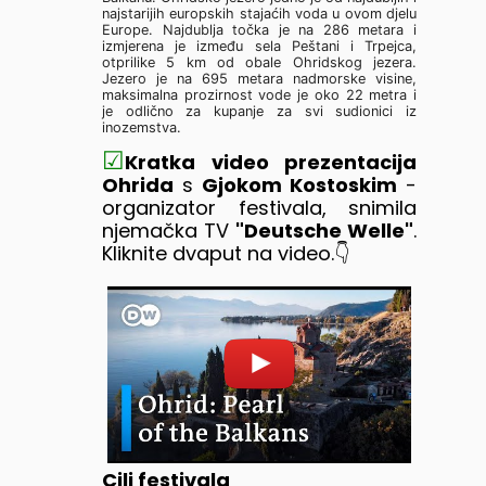
najstarijih europskih stajaćih voda u ovom djelu
Europe. Najdublja točka je na 286 metara i
izmjerena je između sela Peštani i Trpejca,
otprilike 5 km od obale Ohridskog jezera.
Jezero je na 695 metara nadmorske visine,
maksimalna prozirnost vode je oko 22 metra i
je odlično za kupanje za svi sudionici iz
inozemstva.
☑
Kratka video prezentacija
Ohrida
s
Gjokom Kostoskim
-
organizator festivala, snimila
njemačka TV
"Deutsche Welle"
.
Kliknite dvaput na video.👇
Cilj festivala