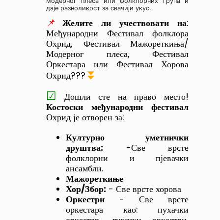
модерног плеса или фолклорних група и
даје разноликост за свачији укус.
📌
Желите ли учествовати на
:
Међународни Фестивал фолклора
Охрид, Фестивал Мажореткиња/
Модерног плеса, Фестивал
Оркестара или Фестивал Хорова
⏬
Охрид???
☑
Дошли сте на право место!
Костоски међународни фестивал
Охрид је отворен за:
Културно уметнички
друштва:
-Све врсте
фолклорни и пјевачки
ансамбли.
Мажореткиње
Хор/Збор:
- Све врсте хорова
Оркестри
- Све врсте
оркестара као: пухачки
оркестар, гудачки оркестри,